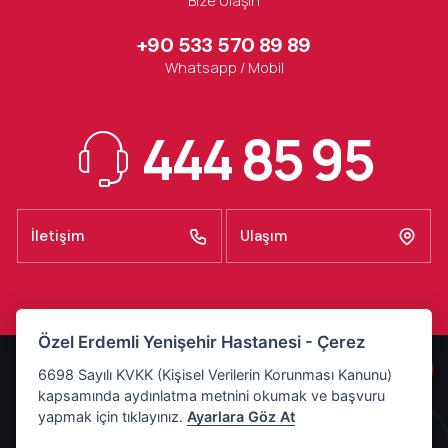
Bize Ulaşın
+90 533 570 89 89
Whatsapp / Mobil
444 85 95
İletişim
Ulaşım
Özel Erdemli Yenişehir Hastanesi - Çerez
KVKK Aydınlatma Metni
6698 Sayılı KVKK (Kişisel Verilerin Korunması Kanunu)
kapsamında aydınlatma metnini okumak ve başvuru
Basın Odası
yapmak için tıklayınız.
Ayarlara Göz At
Refakatçı Kuralları