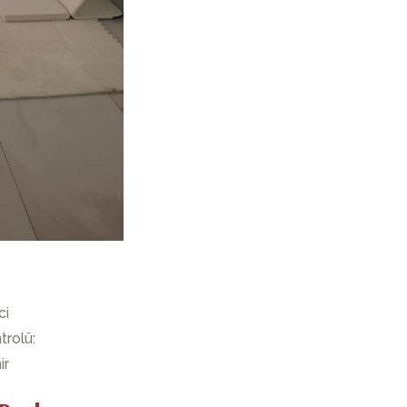
ci
trolü:
ir