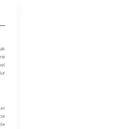
rak
nir
mel
ur.
ler
ebe
kle