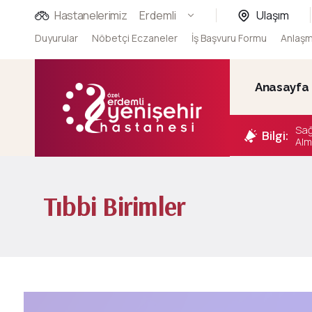
Hastanelerimiz
Erdemli
Ulaşım
Duyurular
Nöbetçi Eczaneler
İş Başvuru Formu
Anlaşm
Anasayfa
Sağ
Bilgi:
Alm
Tıbbi Birimler