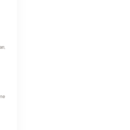
rı,
nme